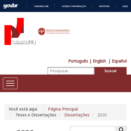
COMUNICA BR
ACESSO À INFORMAÇÃO
PARTICIPE
LEGISL
IR
PARA
O
CONTEÚDO
Português
| English
| Español
buscar
Você está aqui:
Página Principal
Teses e Dissertações
Dissertações
2020