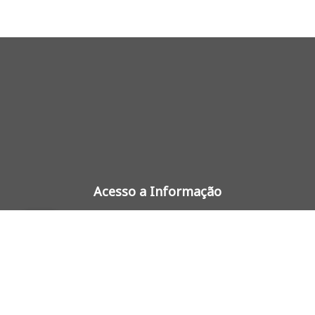
Acesso a Informação
FAQ
ACESSO À INFORMAÇÃO AO
CIDADÃO