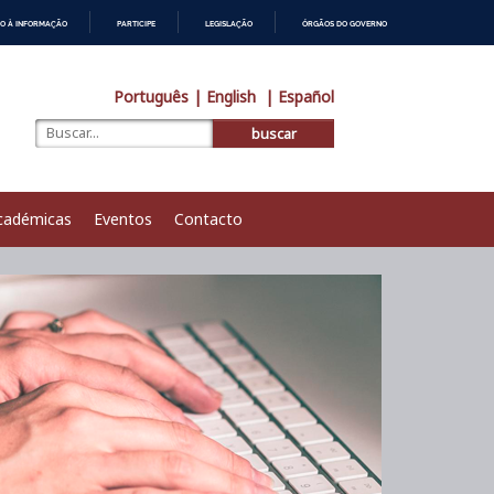
O À INFORMAÇÃO
PARTICIPE
LEGISLAÇÃO
ÓRGÃOS DO GOVERNO
Português
| English
| Español
buscar
cadémicas
Eventos
Contacto