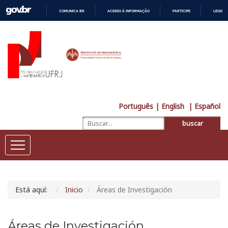
COMUNICA BR
ACESSO À INFORMAÇÃO
PARTICIPE
LEGISL
IR
PARA
O
CONTEÚDO
Português
| English
| Español
buscar
Está aquí:
Inicio
Áreas de Investigación
Áreas de Investigación