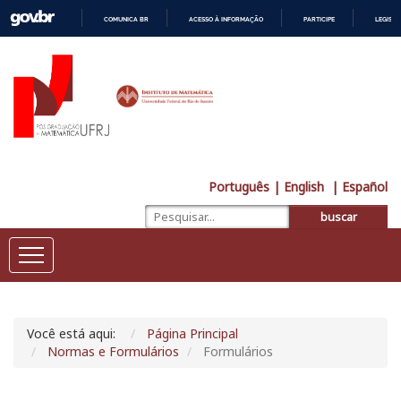
COMUNICA BR
ACESSO À INFORMAÇÃO
PARTICIPE
LEGISL
IR
PARA
O
CONTEÚDO
Português
| English
| Español
buscar
Você está aqui:
Página Principal
Normas e Formulários
Formulários