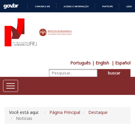
COMUNICA BR
ACESSO À INFORMAÇÃO
PARTICIPE
LEGISL
IR
PARA
O
CONTEÚDO
Português
| English
| Español
buscar
Você está aqui:
Página Principal
Destaque
Noticias