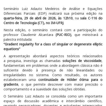
Seminário Luiz Adauto Medeiros de Análise e Equações
Diferenciais Parciais (EDP) realizará sua próxima edição na
quarta-feira, 29 de abril de 2026, às 12h10
, na
sala C-116 do
Centro de Tecnologia (CT), no IM-UFRJ
.
Nesta edição, o seminário contará com a participação do
professor Claudemir Alcantara
(PUC-RIO)
, que ministrará a
palestra intitulada:
“Gradient regularity for a class of singular or degenerate elliptic
equations”
A apresentação abordará aspectos teóricos relacionados
a pesquisa, investiga as chamadas
soluções de viscosidade
,
fundamentais em problemas onde a abordagem clássica não é
suficiente devido à presença de não linearidades ou
irregularidades no sistema. Como resultado, os autores
estabeleceram uma
continuidade de Hölder ótima para o
gradiente
, o que permite descrever com maior precisão o
comportamento e a suavidade das soluções obtidas.
O Seminário Luiz Adauto se consolida como um importante
espaço de discussão acadêmica e intercâmbio científico,
reunindo pesquisadores, docentes e estudantes interessados