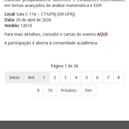
em temas avançados de análise matemática e EDP.
Local:
Sala C-116 – CT/UFRJ (IM-UFRJ)
Data:
29 de abril de 2026
Horário:
12h10
Para mais detalhes, consulte o cartaz do evento
AQUI
!
A participação é aberta à comunidade acadêmica.
Página 1 de 36
Início
Ant
1
2
3
4
5
6
7
8
9
10
Próximo
Fim