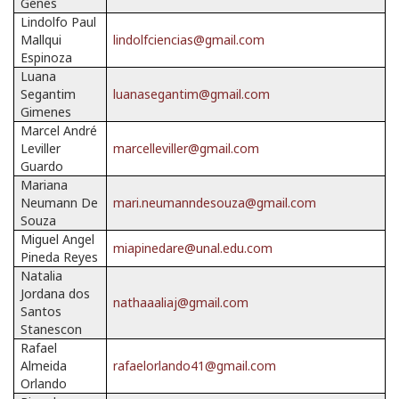
Genes
Lindolfo Paul
Mallqui
lindolfciencias@gmail.com
Espinoza
Luana
Segantim
luanasegantim@gmail.com
Gimenes
Marcel André
Leviller
marcelleviller@gmail.com
Guardo
Mariana
Neumann De
mari.neumanndesouza@gmail.com
Souza
Miguel Angel
miapinedare@unal.edu.com
Pineda Reyes
Natalia
Jordana dos
nathaaaliaj@gmail.com
Santos
Stanescon
Rafael
Almeida
rafaelorlando41@gmail.com
Orlando