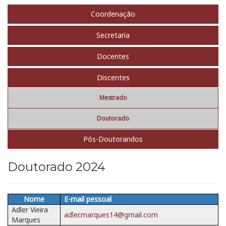
Coordenação
Secretaria
Docentes
Discentes
Mestrado
Doutorado
Pós-Doutorandos
Doutorado 2024
Nome
E-mail pessoal
Adler Vieira
adler.marques14@gmail.com
Marques