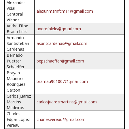
Alexander
Vidal
alexunmsmfcm11@gmail.com
Cantoral
Vilchez
Andre Filipe
andrefblelis@gmail.com
Braga Lelis
Armando
Santisteban
asantcardenas@gmail.com
Cardenas
Bernado
Puetter
bepschaeffer@gmail.com
Schaeffer
Brayan
Mauricio
bramau901007@gmail.com
Rodriguez
Garzon
Carlos Juarez
Martins
carlosjuarezmartins@gmail.com
Medeiros
Charles
Edgar López
charlesvereau@gmail.com
Vereau