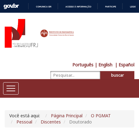
COMUNICA BR
ACESSO À INFORMAÇÃO
PARTICIPE
LEGISL
IR
PARA
O
CONTEÚDO
Português
| English
| Español
buscar
Você está aqui:
Página Principal
O PGMAT
Pessoal
Discentes
Doutorado