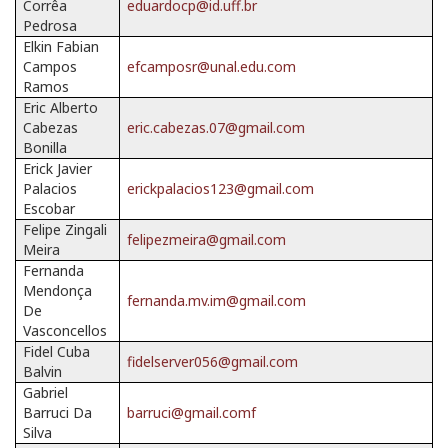
Corrêa
eduardocp@id.uff.br
Pedrosa
Elkin Fabian
Campos
efcamposr@unal.edu.com
Ramos
Eric Alberto
Cabezas
eric.cabezas.07@gmail.com
Bonilla
Erick Javier
Palacios
erickpalacios123@gmail.com
Escobar
Felipe Zingali
felipezmeira@gmail.com
Meira
Fernanda
Mendonça
fernanda.mv.im@gmail.com
De
Vasconcellos
Fidel Cuba
fidelserver056@gmail.com
Balvin
Gabriel
Barruci Da
barruci@gmail.comf
Silva