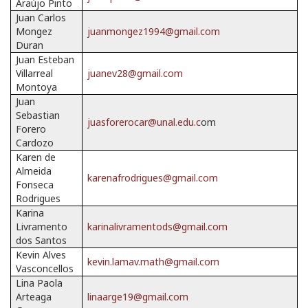
Araújo Pinto
Juan Carlos
Mongez
juanmongez1994@gmail.com
Duran
Juan Esteban
Villarreal
juanev28@gmail.com
Montoya
Juan
Sebastian
juasforerocar@unal.edu.c
om
Forero
Cardozo
Karen de
Almeida
karenafrodrigues@gmail.com
Fonseca
Rodrigues
Karina
Livramento
karinalivramentods@gmail.com
dos Santos
Kevin Alves
kevin.lamav.math@gmail.com
Vasconcellos
Lina Paola
Arteaga
linaarge19@gmail.com