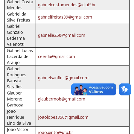
Gabriel Costa
gabrielcostamendes@id.uff.br
Mendes
Gabriel da
gabrielfreitas89@gmail.com
Silva Freitas
Gabriel
Gonzalo
gabrielle250@gmail.com
Ledesma
Valenotti
Gabriel Lucas
Lacerda de
ceerda@gmail.com
Araujo
Gabriel
Rodrigues
gabrielsanfins@gmail.com
Batista
Serafins
Glauber
Moreno
glaubermob@gmail.com
Barbosa
João
Henrique
joaolopes350@gmail.com
Lirio da Silva
João Victor
joao.pinto@ufu.br