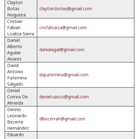
Clayton
Botas
clayton.botas@gmail.com
Nogueira
Cristian
Fabian
crisfaloaiza@gmail.com
Loaliza Sierra
Daniel
Alberto
danialagal@gmail.com
Aguilar
Alvarez
David
Antonio
dapaternina@gmail.com
Paternina
Salgado
Deniel
Correa De
deniel.vasco@gmail.com
Almeida
Dennis
Leonardo
dlbecerrah@gmail.com
Becerra
Hernández
Eduardo