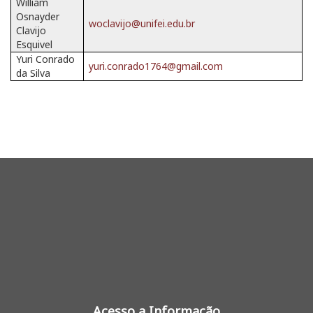
William
Osnayder
woclavijo@unifei.edu.br
Clavijo
Esquivel
Yuri Conrado
yuri.conrado1764@gmail.com
da Silva
Acesso a Informação