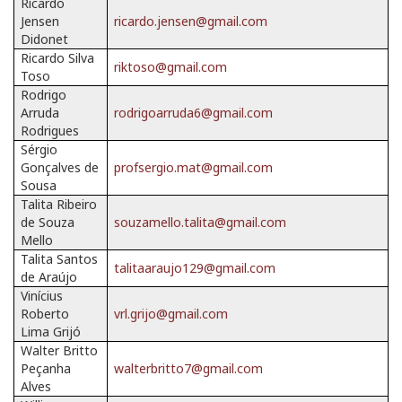
Ricardo
Jensen
ricardo.jensen@gmail.com
Didonet
Ricardo Silva
riktoso@gmail.com
Toso
Rodrigo
Arruda
rodrigoarruda6@gmail.com
Rodrigues
Sérgio
Gonçalves de
profsergio.mat@gmail.com
Sousa
Talita Ribeiro
de Souza
souzamello.talita@gmail.com
Mello
Talita Santos
talitaaraujo129@gmail.com
de Araújo
Vinícius
Roberto
vrl.grijo@gmail.com
Lima Grijó
Walter Britto
Peçanha
walterbritto7@gmail.com
Alves