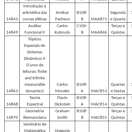
Introdução à
aritmética das
Amilcar
B108-
Segunda
14843
curvas elíticas
Pacheco
B
MAA873
e Quarta
Análise
Carlos
C100-
Terças e
14849
Funcional II
Kubrusly
B
MAA846
Quintas
Tópicos
Especiais de
Sistemas
Dinâmicos II
(Curso de
leituras: finite
and infinite
measurable
Carlos
B108-
Quartas
14863
dynamics)
Morales
A
MAC853
e Sextas
Teoria
Flavio
B108-
Terças e
14868
Espectral
Dickstein
A
MAC814
Quintas
Geometria
Graham
B108-
Terças e
14870
Riemanniana
Smith
B
MAC855
Quintas
Seminário de
Matemática
Gregorio