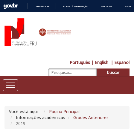
COMUNICA BR
ACESSO À INFORMAÇÃO
PARTICIPE
LEGISL
IR
PARA
O
CONTEÚDO
Português
| English
| Español
buscar
Você está aqui:
Página Principal
Informações acadêmicas
Grades Anteriores
2019