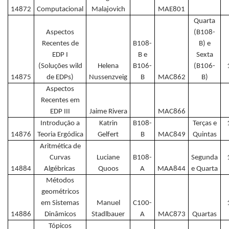
14872
Computacional
Malajovich
MAE801
Quarta
Aspectos
(B108-
Recentes de
B108-
B) e
EDP I
B e
Sexta
(Soluções wild
Helena
B106-
(B106-
14875
de EDPs)
Nussenzveig
B
MAC862
B)
Aspectos
Recentes em
EDP III
Jaime Rivera
MAC866
Introdução a
Katrin
B108-
Terças e
14876
Teoria Ergódica
Gelfert
B
MAC849
Quintas
Aritmética de
Curvas
Luciane
B108-
Segunda
14884
Algébricas
Quoos
A
MAA844
e Quarta
Métodos
geométricos
em Sistemas
Manuel
C100-
14886
Dinâmicos
Stadlbauer
A
MAC873
Quartas
Tópicos