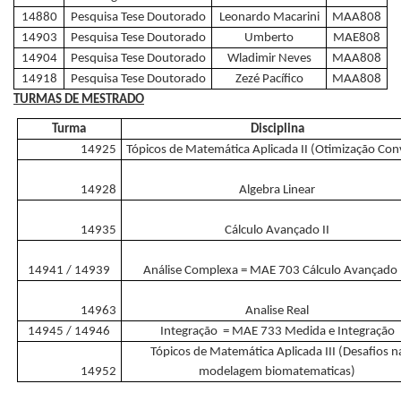
14880
Pesquisa Tese Doutorado
Leonardo Macarini
MAA808
14903
Pesquisa Tese Doutorado
Umberto
MAE808
14904
Pesquisa Tese Doutorado
Wladimir Neves
MAA808
14918
Pesquisa Tese Doutorado
Zezé Pacífico
MAA808
TURMAS DE MESTRADO
Turma
Disciplina
14925
Tópicos de Matemática Aplicada II (Otimização Con
14928
Algebra Linear
14935
Cálculo Avançado II
14941 / 14939
Análise Complexa = MAE 703 Cálculo Avançado I
14963
Analise Real
14945 / 14946
Integração = MAE 733 Medida e Integração
Tópicos de Matemática Aplicada III (Desafios n
14952
modelagem biomatematicas)