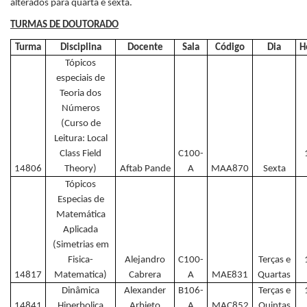
alterados para quarta e sexta.
TURMAS DE DOUTORADO
Turma
Disciplina
Docente
Sala
Código
Dia
H
Tópicos
especiais de
Teoria dos
Números
(Curso de
Leitura: Local
Class Field
C100-
14806
Theory)
Aftab Pande
A
MAA870
Sexta
Tópicos
Especias de
Matemática
Aplicada
(Simetrias em
Fisica-
Alejandro
C100-
Terças e
14817
Matematica)
Cabrera
A
MAE831
Quartas
Dinâmica
Alexander
B106-
Terças e
14841
Hiperbolica
Arbieto
A
MAC852
Quintas