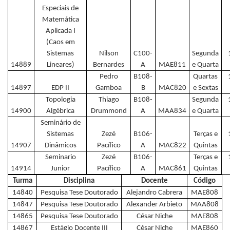
Especiais de
Matemática
Aplicada I
(Caos em
Sistemas
Nilson
C100-
Segunda
14889
Lineares)
Bernardes
A
MAE811
e Quarta
Pedro
B108-
Quartas
14897
EDP II
Gamboa
B
MAC820
e Sextas
Topologia
Thiago
B108-
Segunda
14900
Algébrica
Drummond
A
MAA834
e Quarta
Seminário de
Sistemas
Zezé
B106-
Terças e
14907
Dinâmicos
Pacífico
A
MAC822
Quintas
Seminario
Zezé
B106-
Terças e
14914
Junior
Pacífico
A
MAC861
Quintas
Turma
Disciplina
Docente
Código
14840
Pesquisa Tese Doutorado
Alejandro Cabrera
MAE808
14847
Pesquisa Tese Doutorado
Alexander Arbieto
MAA808
14865
Pesquisa Tese Doutorado
César Niche
MAE808
14867
Estágio Docente III
César Niche
MAE860