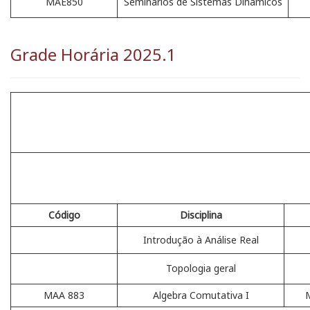
MAE850
Seminários de Sistêmas Dinâmicos
Grade Horária 2025.1
Código
Disciplina
Introdução à Análise Real
Topologia geral
MAA 883
Algebra Comutativa I
M