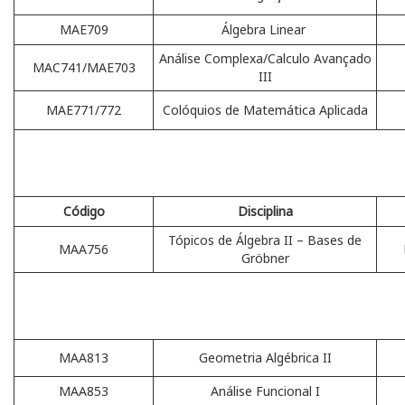
MAE709
Álgebra Linear
Análise Complexa/Calculo Avançado
MAC741/MAE703
III
MAE771/772
Colóquios de Matemática Aplicada
Código
Disciplina
Tópicos de Álgebra II – Bases de
MAA756
Gröbner
MAA813
Geometria Algébrica II
MAA853
Análise Funcional I