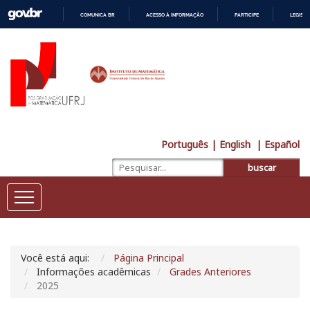
COMUNICA BR
ACESSO À INFORMAÇÃO
PARTICIPE
LEGISL
IR
PARA
O
CONTEÚDO
Português
| English
| Español
buscar
Você está aqui:
Página Principal
Informações acadêmicas
Grades Anteriores
2025