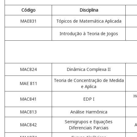
Código
Disciplina
MAE831
Tópicos de Matemática Aplicada
Introdução à Teoria de Jogos
MAC824
Dinâmica Complexa II
Teoria de Concentração de Medida
MAE 811
e Aplica
H
MAC841
EDP I
MAC813
Análise Harmônica
Semigrupos e Equações
MAC842
A
Diferenciais Parciais