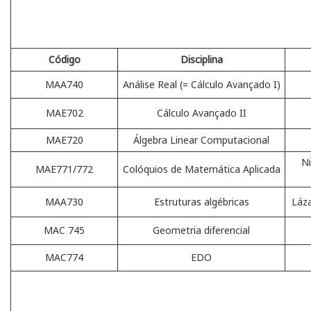
Código
Disciplina
MAA740
Análise Real (= Cálculo Avançado I)
MAE702
Cálculo Avançado II
MAE720
Álgebra Linear Computacional
Ni
MAE771/772
Colóquios de Matemática Aplicada
MAA730
Estruturas algébricas
Láza
MAC 745
Geometria diferencial
MAC774
EDO