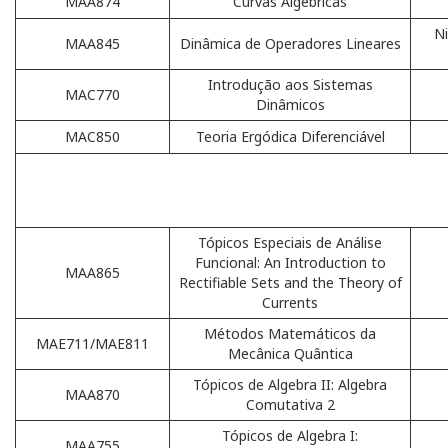
MAA874
Curvas Algébricas
Ni
MAA845
Dinâmica de Operadores Lineares
Introdução aos Sistemas
MAC770
Dinâmicos
MAC850
Teoria Ergódica Diferenciável
Tópicos Especiais de Análise
Funcional: An Introduction to
MAA865
Rectifiable Sets and the Theory of
Currents
Métodos Matemáticos da
MAE711/MAE811
Mecânica Quântica
Tópicos de Algebra II: Algebra
MAA870
Comutativa 2
Tópicos de Algebra I:
MAA755