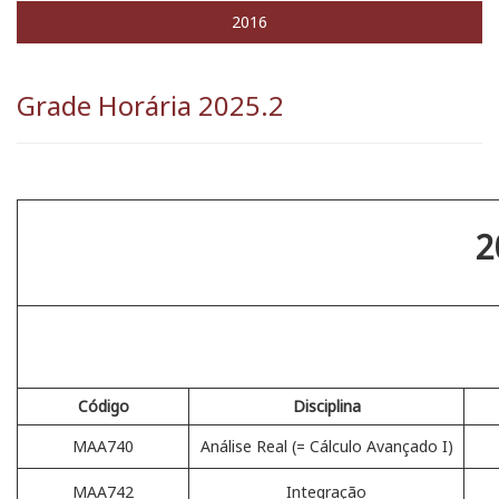
2016
Grade Horária 2025.2
2
Código
Disciplina
MAA740
Análise Real (= Cálculo Avançado I)
MAA742
Integração