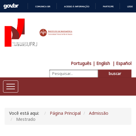
COMUNICA BR
ACESSO À INFORMAÇÃO
PARTICIPE
LEGISL
IR
PARA
O
CONTEÚDO
Português
| English
| Español
buscar
Você está aqui:
Página Principal
Admissão
Mestrado