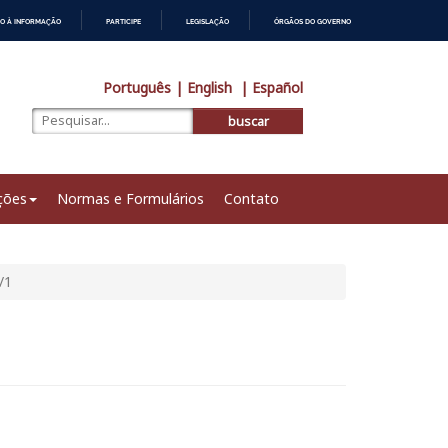
O À INFORMAÇÃO
PARTICIPE
LEGISLAÇÃO
ÓRGÃOS DO GOVERNO
Português
| English
| Español
buscar
ções
Normas e Formulários
Contato
/1