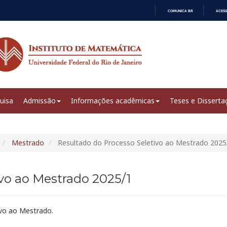
COMUNICA BR
ACESS
IR
PARA
O
CONTEÚDO
uisa
Admissão
Informações acadêmicas
Teses e Disserta
Mestrado
Resultado do Processo Seletivo ao Mestrado 2025
vo ao Mestrado 2025/1
ivo ao Mestrado.