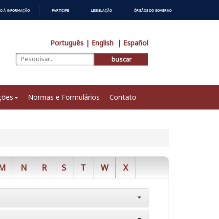
O À INFORMAÇÃO
PARTICIPE
LEGISLAÇÃO
ÓRGÃOS DO GOVERNO
Português
| English
| Español
buscar
ções
Normas e Formulários
Contato
M
N
R
S
T
W
X