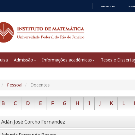
COMUNICA BR
ACESS
IR
PARA
O
CONTEÚDO
uisa
Admissão
Informações acadêmicas
Teses e Disserta
Pessoal
Docentes
B
C
D
E
F
G
H
I
J
K
L
Adán José Corcho Fernandez