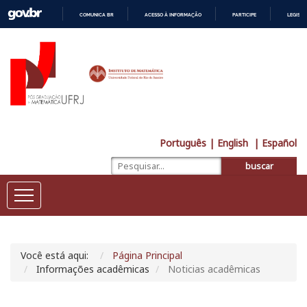
COMUNICA BR
ACESSO À INFORMAÇÃO
PARTICIPE
LEGISL
IR
PARA
O
CONTEÚDO
Português
| English
| Español
buscar
Você está aqui:
Página Principal
Informações acadêmicas
Noticias acadêmicas