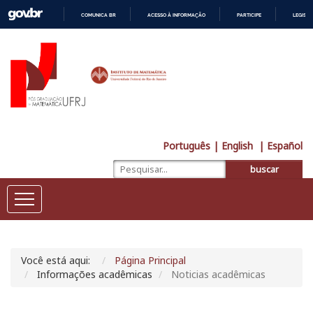
COMUNICA BR
ACESSO À INFORMAÇÃO
PARTICIPE
LEGISL
IR
PARA
O
CONTEÚDO
Português
| English
| Español
buscar
Você está aqui:
Página Principal
Informações acadêmicas
Noticias acadêmicas