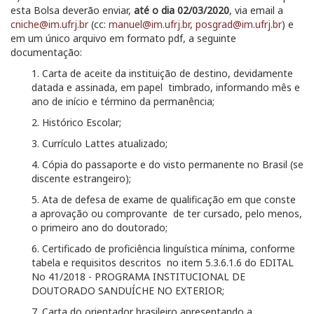
esta Bolsa deverão enviar,
até o dia 02/03/2020
, via email a
cniche@im.ufrj.br
(cc:
manuel@im.ufrj.br
,
posgrad@im.ufrj.br
) e
em um único arquivo em formato pdf,
a seguinte
documentação:
1. Carta de aceite da instituição de destino, devidamente
datada e assinada, em papel timbrado, informando mês e
ano de início e término da permanência;
2. Histórico Escolar;
3. Currículo Lattes atualizado;
4. Cópia do passaporte e do visto permanente no Brasil (se
discente estrangeiro);
5. Ata de defesa de exame de qualificação em que conste
a aprovação ou comprovante de ter cursado, pelo menos,
o primeiro ano do doutorado;
6. Certificado de proficiência linguística mínima, conforme
tabela e requisitos descritos no item 5.3.6.1.6 do EDITAL
No 41/2018 - PROGRAMA INSTITUCIONAL DE
DOUTORADO SANDUÍCHE NO EXTERIOR;
7. Carta do orientador brasileiro apresentando a