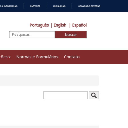
O À INFORMAÇÃO
PARTICIPE
LEGISLAÇÃO
ÓRGÃOS DO GOVERNO
Português
| English
| Español
buscar
ções
Normas e Formulários
Contato