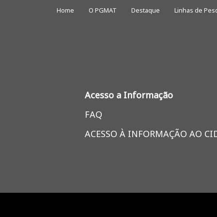
Home
O PGMAT
Destaque
Linhas de Pes
Acesso a Informação
FAQ
ACESSO À INFORMAÇÃO AO C