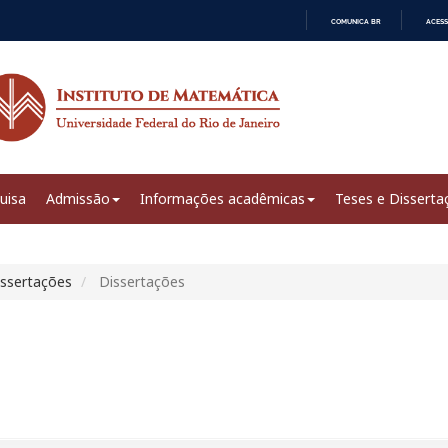
COMUNICA BR
ACESS
IR
PARA
O
CONTEÚDO
uisa
Admissão
Informações acadêmicas
Teses e Disserta
issertações
Dissertações