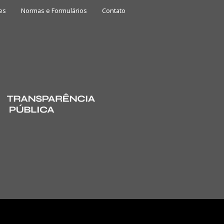
es
Normas e Formulários
Contato