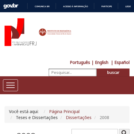
COMUNICA BR
ACESSO À INFORMAÇÃO
PARTICIPE
LEGISL
IR
PARA
O
CONTEÚDO
Português
| English
| Español
buscar
Você está aqui:
Página Principal
Teses e Dissertações
Dissertações
2008