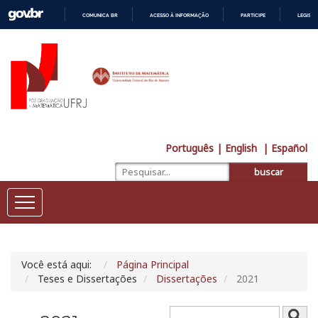
COMUNICA BR
ACESSO À INFORMAÇÃO
PARTICIPE
LEGISL
IR
PARA
O
CONTEÚDO
Português
| English
| Español
buscar
Você está aqui:
Página Principal
Teses e Dissertações
Dissertações
2021