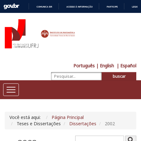
COMUNICA BR
ACESSO À INFORMAÇÃO
PARTICIPE
LEGISL
IR
PARA
O
CONTEÚDO
Português
| English
| Español
buscar
Você está aqui:
Página Principal
Teses e Dissertações
Dissertações
2002