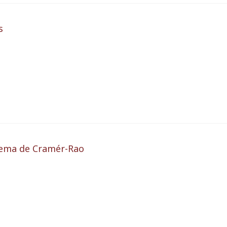
s
rema de Cramér-Rao