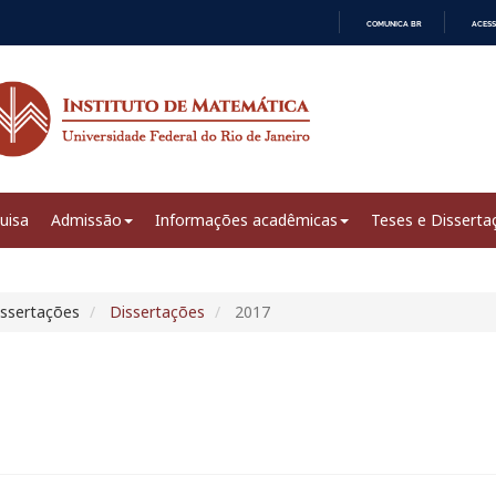
COMUNICA BR
ACESS
IR
PARA
O
CONTEÚDO
uisa
Admissão
Informações acadêmicas
Teses e Disserta
issertações
Dissertações
2017