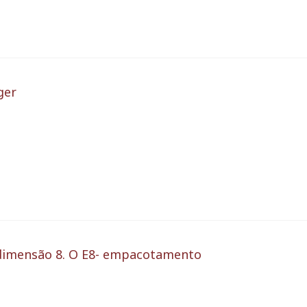
ger
imensão 8. O E8- empacotamento