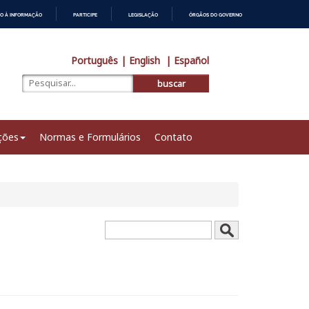
O À INFORMAÇÃO
PARTICIPE
LEGISLAÇÃO
ÓRGÃOS DO GOVERNO
Português
| English
| Español
buscar
ções
Normas e Formulários
Contato