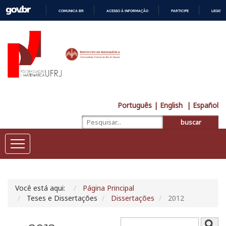
COMUNICA BR
ACESSO À INFORMAÇÃO
PARTICIPE
LEGISL
IR
PARA
O
CONTEÚDO
Português
| English
| Español
buscar
Você está aqui:
Página Principal
Teses e Dissertações
Dissertações
2012