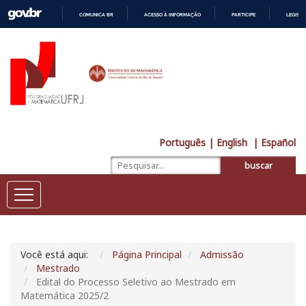
COMUNICA BR
ACESSO À INFORMAÇÃO
PARTICIPE
LEGISL
IR
PARA
O
CONTEÚDO
Português
| English
| Español
buscar
Você está aqui:
Página Principal
Admissão
Mestrado
Edital do Processo Seletivo ao Mestrado em
Matemática 2025/2