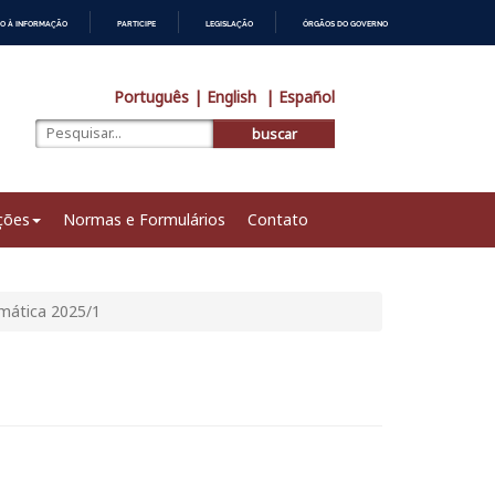
O À INFORMAÇÃO
PARTICIPE
LEGISLAÇÃO
ÓRGÃOS DO GOVERNO
Português
| English
| Español
buscar
ções
Normas e Formulários
Contato
mática 2025/1