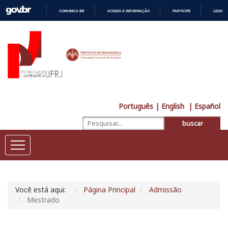
COMUNICA BR
ACESSO À INFORMAÇÃO
PARTICIPE
LEGISL
IR
PARA
O
CONTEÚDO
Português
| English
| Español
buscar
Você está aqui:
Página Principal
Admissão
Mestrado