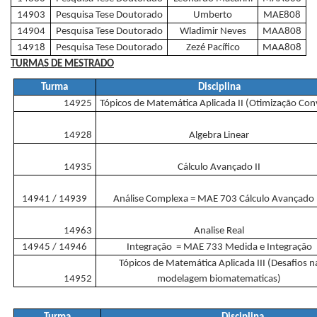
14903
Pesquisa Tese Doutorado
Umberto
MAE808
14904
Pesquisa Tese Doutorado
Wladimir Neves
MAA808
14918
Pesquisa Tese Doutorado
Zezé Pacífico
MAA808
TURMAS DE MESTRADO
Turma
Disciplina
14925
Tópicos de Matemática Aplicada II (Otimização Con
14928
Algebra Linear
14935
Cálculo Avançado II
14941 / 14939
Análise Complexa = MAE 703 Cálculo Avançado I
14963
Analise Real
14945 / 14946
Integração = MAE 733 Medida e Integração
Tópicos de Matemática Aplicada III (Desafios n
14952
modelagem biomatematicas)