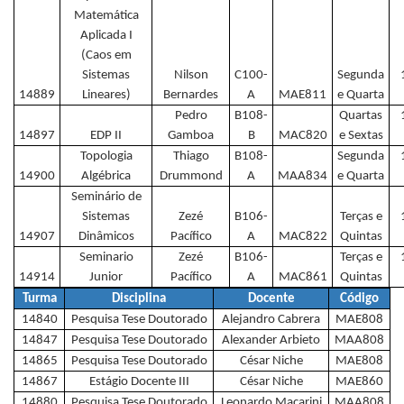
Matemática
Aplicada I
(Caos em
Sistemas
Nilson
C100-
Segunda
14889
Lineares)
Bernardes
A
MAE811
e Quarta
Pedro
B108-
Quartas
14897
EDP II
Gamboa
B
MAC820
e Sextas
Topologia
Thiago
B108-
Segunda
14900
Algébrica
Drummond
A
MAA834
e Quarta
Seminário de
Sistemas
Zezé
B106-
Terças e
14907
Dinâmicos
Pacífico
A
MAC822
Quintas
Seminario
Zezé
B106-
Terças e
14914
Junior
Pacífico
A
MAC861
Quintas
Turma
Disciplina
Docente
Código
14840
Pesquisa Tese Doutorado
Alejandro Cabrera
MAE808
14847
Pesquisa Tese Doutorado
Alexander Arbieto
MAA808
14865
Pesquisa Tese Doutorado
César Niche
MAE808
14867
Estágio Docente III
César Niche
MAE860
14880
Pesquisa Tese Doutorado
Leonardo Macarini
MAA808