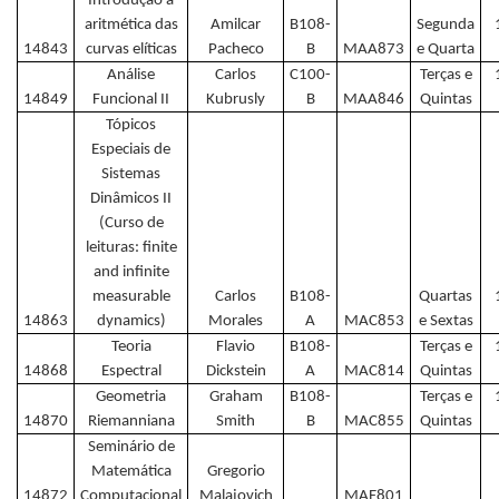
Introdução à
aritmética das
Amilcar
B108-
Segunda
14843
curvas elíticas
Pacheco
B
MAA873
e Quarta
Análise
Carlos
C100-
Terças e
14849
Funcional II
Kubrusly
B
MAA846
Quintas
Tópicos
Especiais de
Sistemas
Dinâmicos II
(Curso de
leituras: finite
and infinite
measurable
Carlos
B108-
Quartas
14863
dynamics)
Morales
A
MAC853
e Sextas
Teoria
Flavio
B108-
Terças e
14868
Espectral
Dickstein
A
MAC814
Quintas
Geometria
Graham
B108-
Terças e
14870
Riemanniana
Smith
B
MAC855
Quintas
Seminário de
Matemática
Gregorio
14872
Computacional
Malajovich
MAE801