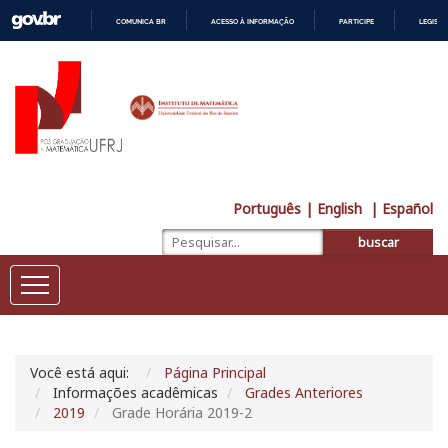
COMUNICA BR
ACESSO À INFORMAÇÃO
PARTICIPE
LEGISL
IR
PARA
O
CONTEÚDO
Português
| English
| Español
buscar
Você está aqui:
Página Principal
Informações acadêmicas
Grades Anteriores
2019
Grade Horária 2019-2