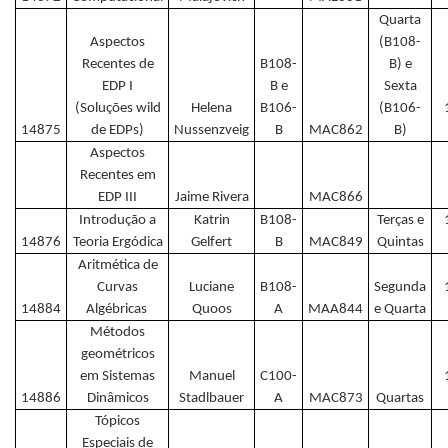
Quarta
Aspectos
(B108-
Recentes de
B108-
B) e
EDP I
B e
Sexta
(Soluções wild
Helena
B106-
(B106-
14875
de EDPs)
Nussenzveig
B
MAC862
B)
Aspectos
Recentes em
EDP III
Jaime Rivera
MAC866
Introdução a
Katrin
B108-
Terças e
14876
Teoria Ergódica
Gelfert
B
MAC849
Quintas
Aritmética de
Curvas
Luciane
B108-
Segunda
14884
Algébricas
Quoos
A
MAA844
e Quarta
Métodos
geométricos
em Sistemas
Manuel
C100-
14886
Dinâmicos
Stadlbauer
A
MAC873
Quartas
Tópicos
Especiais de