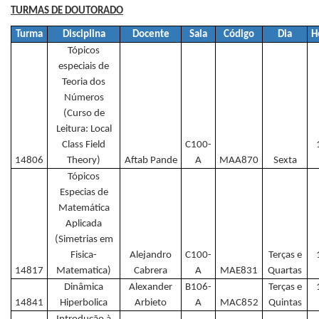
TURMAS DE DOUTORADO
Turma
Disciplina
Docente
Sala
Código
Dia
H
Tópicos
especiais de
Teoria dos
Números
(Curso de
Leitura: Local
Class Field
C100-
14806
Theory)
Aftab Pande
A
MAA870
Sexta
Tópicos
Especias de
Matemática
Aplicada
(Simetrias em
Fisica-
Alejandro
C100-
Terças e
14817
Matematica)
Cabrera
A
MAE831
Quartas
Dinâmica
Alexander
B106-
Terças e
14841
Hiperbolica
Arbieto
A
MAC852
Quintas