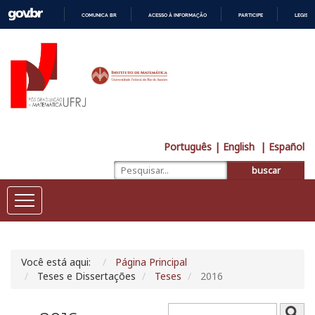
COMUNICA BR
ACESSO À INFORMAÇÃO
PARTICIPE
LEGISL
IR
PARA
O
CONTEÚDO
Português
| English
| Español
buscar
Você está aqui:
Página Principal
Teses e Dissertações
Teses
2016