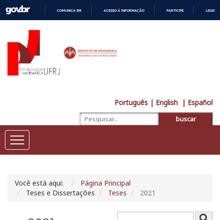
COMUNICA BR
ACESSO À INFORMAÇÃO
PARTICIPE
LEGISL
IR
PARA
O
CONTEÚDO
Português
| English
| Español
buscar
Você está aqui:
Página Principal
Teses e Dissertações
Teses
2021