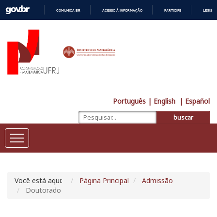
COMUNICA BR
ACESSO À INFORMAÇÃO
PARTICIPE
LEGISL
IR
PARA
O
CONTEÚDO
Português
| English
| Español
buscar
Você está aqui:
Página Principal
Admissão
Doutorado