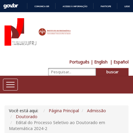
COMUNICA BR
ACESSO À INFORMAÇÃO
PARTICIPE
LEGISL
IR
PARA
O
CONTEÚDO
Português
| English
| Español
buscar
Você está aqui:
Página Principal
Admissão
Doutorado
Edital do Processo Seletivo ao Doutorado em
Matemática 2024-2