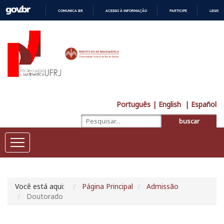
COMUNICA BR
ACESSO À INFORMAÇÃO
PARTICIPE
LEGISL
IR
PARA
O
CONTEÚDO
Português
| English
| Español
buscar
Você está aqui:
Página Principal
Admissão
Doutorado