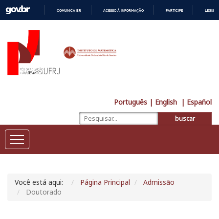
COMUNICA BR
ACESSO À INFORMAÇÃO
PARTICIPE
LEGISL
IR
PARA
O
CONTEÚDO
Português
| English
| Español
buscar
Você está aqui:
Página Principal
Admissão
Doutorado