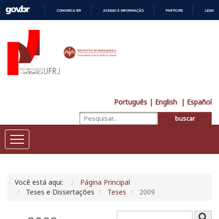
COMUNICA BR
ACESSO À INFORMAÇÃO
PARTICIPE
LEGISL
IR
PARA
O
CONTEÚDO
Português
| English
| Español
buscar
Você está aqui:
Página Principal
Teses e Dissertações
Teses
2009