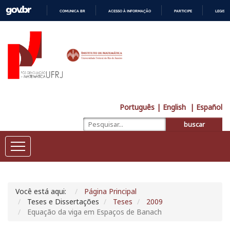
COMUNICA BR
ACESSO À INFORMAÇÃO
PARTICIPE
LEGISL
IR
PARA
O
CONTEÚDO
Português
| English
| Español
buscar
Você está aqui:
Página Principal
Teses e Dissertações
Teses
2009
Equação da viga em Espaços de Banach