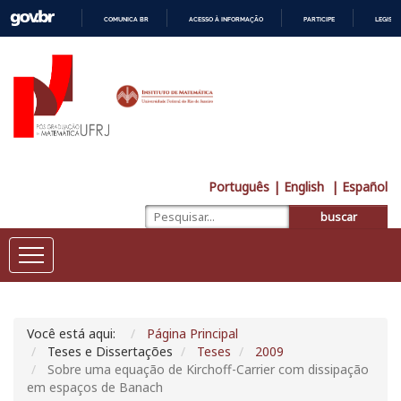
COMUNICA BR
ACESSO À INFORMAÇÃO
PARTICIPE
LEGISL
IR
PARA
O
CONTEÚDO
Português
| English
| Español
buscar
Você está aqui:
Página Principal
Teses e Dissertações
Teses
2009
Sobre uma equação de Kirchoff-Carrier com dissipação
em espaços de Banach