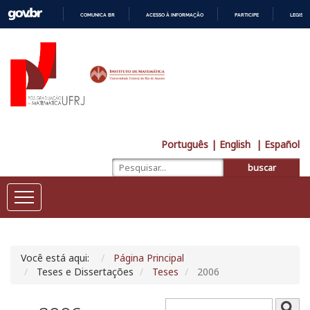
COMUNICA BR
ACESSO À INFORMAÇÃO
PARTICIPE
LEGISL
IR
PARA
O
CONTEÚDO
Português
| English
| Español
buscar
Você está aqui:
Página Principal
Teses e Dissertações
Teses
2006