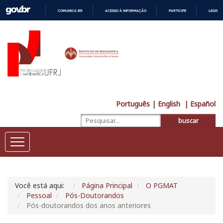
COMUNICA BR
ACESSO À INFORMAÇÃO
PARTICIPE
LEGISL
IR
PARA
O
CONTEÚDO
Português
| English
| Español
buscar
Você está aqui:
Página Principal
O PGMAT
Pessoal
Pós-Doutorandos
Pós-doutorandos dos anos anteriores