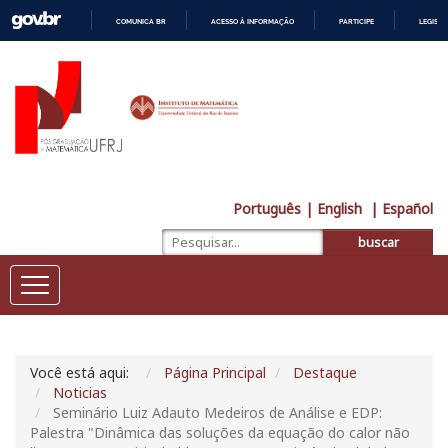
COMUNICA BR
ACESSO À INFORMAÇÃO
PARTICIPE
LEGISL
IR
PARA
O
CONTEÚDO
Português
| English
| Español
buscar
Você está aqui:
Página Principal
Destaque
Noticias
Seminário Luiz Adauto Medeiros de Análise e EDP:
Palestra "Dinâmica das soluções da equação do calor não