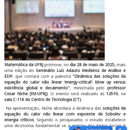
Matemática da UFRJ
promove, no
dia 28 de maio de 2025,
mais
uma edição do
Seminário Luiz Adauto Medeiros de Análise e
EDP
, que contará com a palestra
"Dinâmica das soluções da
equação do calor não linear 'energy-critical': blow up versus
existência global e decaimento"
, ministrada pelo
professor
Cesar Niche (IM-UFRJ)
. O evento será realizado às
12h10
, na
sala C-116 do Centro de Tecnologia (CT)
.
Na apresentação, Niche abordará a dinâmica das
soluções da
equação do calor não linear com expoente de Sobolev e
energia críticos
. Segundo o pesquisador, o estudo estabelece
uma dicotomia fundamental: se a energia dos dados iniciais é