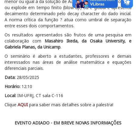
menor ou igual à da solução de Aubin-Talenti ?, então a solução
ou explode em tempo finito (blow up) ou é global e apresenta
decaimento determinado pelo decay character do dado inicial.
A norma crítica da função ? atua como umbral de separação
entre esses dois comportamentos.
Os resultados apresentados são frutos de uma pesquisa em
colaboração com
Masahiro Ikeda, da Osaka University, e
Gabriela Planas, da Unicamp
.
O seminário é aberto a estudantes, professores e demais
interessados nas áreas de análise matemática e equações
diferenciais parciais.
Data:
28/05/2025
Horário:
12:10
Local:
IM-UFRJ, CT sala C-116
Clique
AQUI
para saber mais detalhes sobre a palestra!
EVENTO ADIADO - EM BREVE NOVAS INFORMAÇÕES