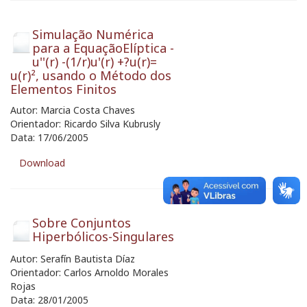
Simulação Numérica
para a EquaçãoElíptica -
u''(r) -(1/r)u'(r) +?u(r)=
u(r)², usando o Método dos
Elementos Finitos
Autor: Marcia Costa Chaves
Orientador: Ricardo Silva Kubrusly
Data: 17/06/2005
Download
Sobre Conjuntos
Hiperbólicos-Singulares
Autor: Serafín Bautista Díaz
Orientador: Carlos Arnoldo Morales
Rojas
Data: 28/01/2005