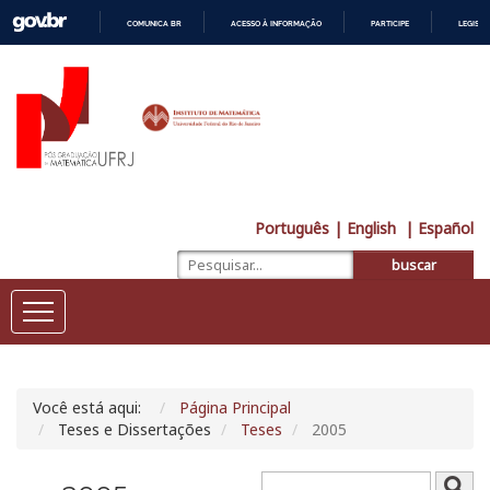
COMUNICA BR
ACESSO À INFORMAÇÃO
PARTICIPE
LEGISL
IR
PARA
O
CONTEÚDO
Português
| English
| Español
buscar
Você está aqui:
Página Principal
Teses e Dissertações
Teses
2005