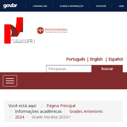
COMUNICA BR
ACESSO À INFORMAÇÃO
PARTICIPE
LEGISL
IR
PARA
O
CONTEÚDO
Português
| English
| Español
buscar
Você está aqui:
Página Principal
Informações acadêmicas
Grades Anteriores
2024
Grade Horária 2024.1