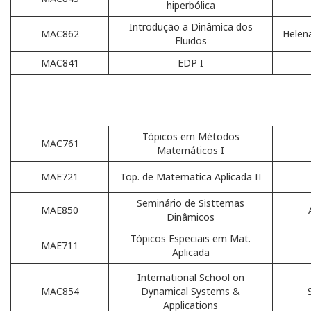
hiperbólica
Introdução a Dinâmica dos
MAC862
Helen
Fluidos
MAC841
EDP I
Tópicos em Métodos
MAC761
Matemáticos I
MAE721
Top. de Matematica Aplicada II
Seminário de Sisttemas
MAE850
Dinâmicos
Tópicos Especiais em Mat.
MAE711
Aplicada
International School on
MAC854
Dynamical Systems &
Applications