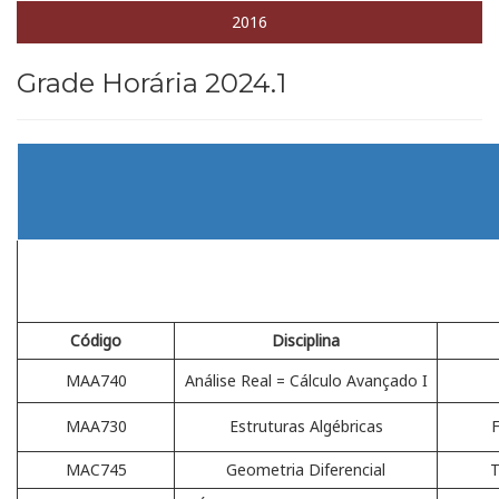
2016
Grade Horária 2024.1
Código
Disciplina
MAA740
Análise Real = Cálculo Avançado I
MAA730
Estruturas Algébricas
MAC745
Geometria Diferencial
T