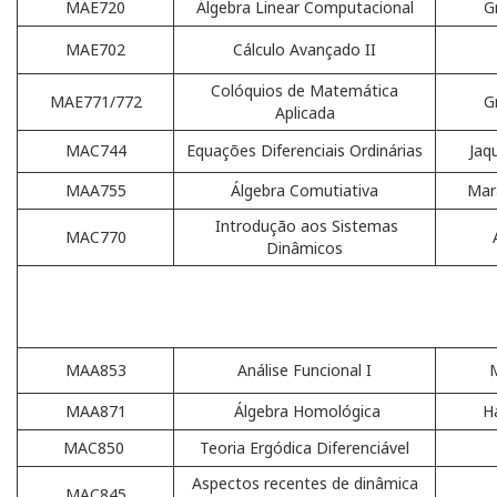
MAE720
Álgebra Linear Computacional
G
MAE702
Cálculo Avançado II
Colóquios de Matemática
MAE771/772
G
Aplicada
MAC744
Equações Diferenciais Ordinárias
Jaq
MAA755
Álgebra Comutiativa
Mar
Introdução aos Sistemas
MAC770
Dinâmicos
MAA853
Análise Funcional I
M
MAA871
Álgebra Homológica
H
MAC850
Teoria Ergódica Diferenciável
Aspectos recentes de dinâmica
MAC845