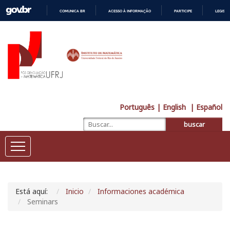
COMUNICA BR
ACESSO À INFORMAÇÃO
PARTICIPE
LEGISL
IR
PARA
O
CONTEÚDO
Português
| English
| Español
buscar
Está aquí:
Inicio
Informaciones académica
Seminars