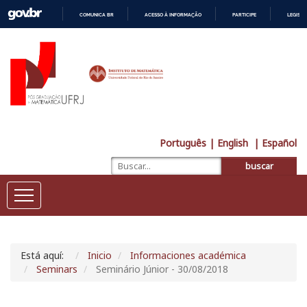
COMUNICA BR
ACESSO À INFORMAÇÃO
PARTICIPE
LEGISL
IR
PARA
O
CONTEÚDO
Português
| English
| Español
buscar
Está aquí:
Inicio
Informaciones académica
Seminars
Seminário Júnior - 30/08/2018