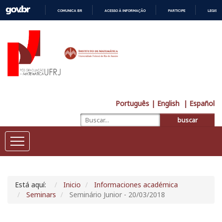
COMUNICA BR
ACESSO À INFORMAÇÃO
PARTICIPE
LEGISL
IR
PARA
O
CONTEÚDO
Português
| English
| Español
buscar
Está aquí:
Inicio
Informaciones académica
Seminars
Seminário Junior - 20/03/2018