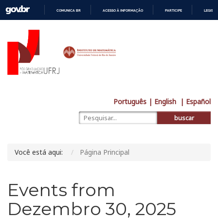
COMUNICA BR
ACESSO À INFORMAÇÃO
PARTICIPE
LEGISL
IR
PARA
O
CONTEÚDO
Português
| English
| Español
buscar
Você está aqui:
Página Principal
Events from
Dezembro 30, 2025