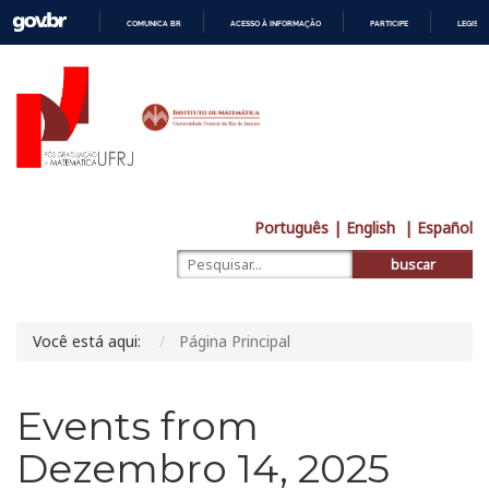
COMUNICA BR
ACESSO À INFORMAÇÃO
PARTICIPE
LEGISL
IR
PARA
O
CONTEÚDO
Português
| English
| Español
buscar
Você está aqui:
Página Principal
Events from
Dezembro 14, 2025