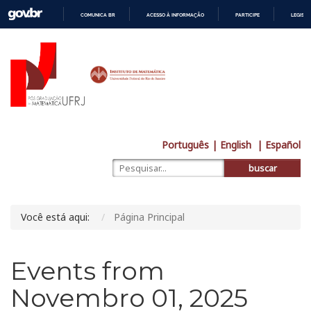
COMUNICA BR
ACESSO À INFORMAÇÃO
PARTICIPE
LEGISL
IR
PARA
O
CONTEÚDO
Português
| English
| Español
buscar
Você está aqui:
Página Principal
Events from
Novembro 01, 2025