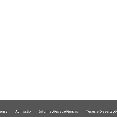
quisa
Admissão
Informações acadêmicas
Teses e Dissertaçõ