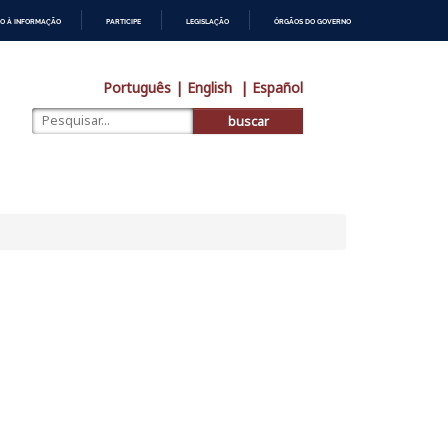
O À INFORMAÇÃO
PARTICIPE
LEGISLAÇÃO
ÓRGÃOS DO GOVERNO
Português
| English
| Español
buscar