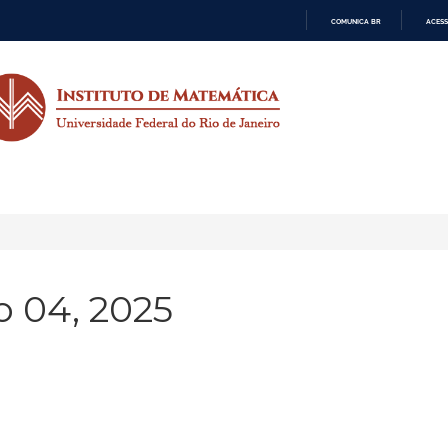
COMUNICA BR
ACESS
IR
PARA
O
CONTEÚDO
 04, 2025