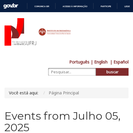
COMUNICA BR
ACESSO À INFORMAÇÃO
PARTICIPE
LEGISL
IR
PARA
O
CONTEÚDO
Português
| English
| Español
buscar
Você está aqui:
Página Principal
Events from Julho 05,
2025