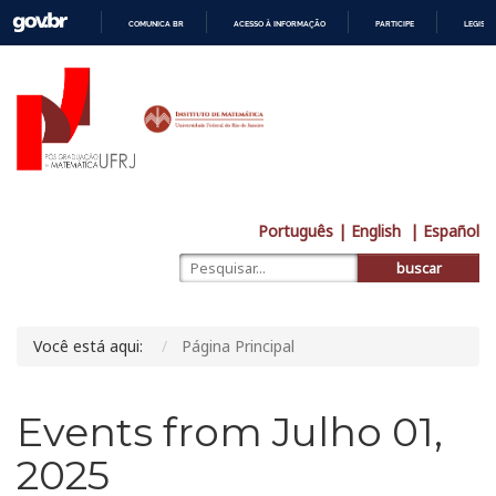
COMUNICA BR
ACESSO À INFORMAÇÃO
PARTICIPE
LEGISL
IR
PARA
O
CONTEÚDO
Português
| English
| Español
buscar
Você está aqui:
Página Principal
Events from Julho 01,
2025