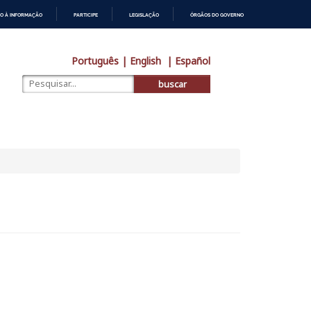
O À INFORMAÇÃO
PARTICIPE
LEGISLAÇÃO
ÓRGÃOS DO GOVERNO
Português
| English
| Español
buscar