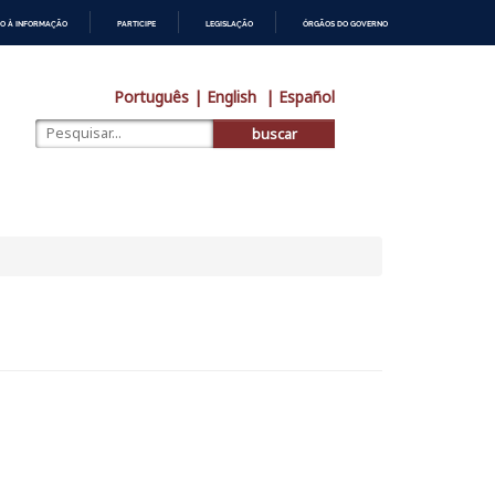
O À INFORMAÇÃO
PARTICIPE
LEGISLAÇÃO
ÓRGÃOS DO GOVERNO
Português
| English
| Español
buscar