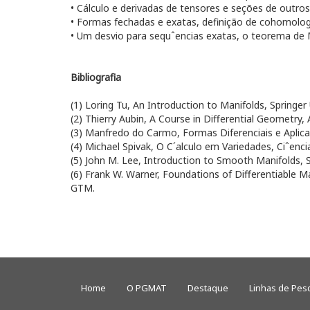
• Cálculo e derivadas de tensores e seções de outros
• Formas fechadas e exatas, definição de cohomolog
• Um desvio para sequˆencias exatas, o teorema de 
Bibliografia
(1) Loring Tu, An Introduction to Manifolds, Springer
(2) Thierry Aubin, A Course in Differential Geometry
(3) Manfredo do Carmo, Formas Diferenciais e Aplic
(4) Michael Spivak, O C´alculo em Variedades, Ciˆenc
(5) John M. Lee, Introduction to Smooth Manifolds, S
(6) Frank W. Warner, Foundations of Differentiable M
GTM.
Home
O PGMAT
Destaque
Linhas de Pes