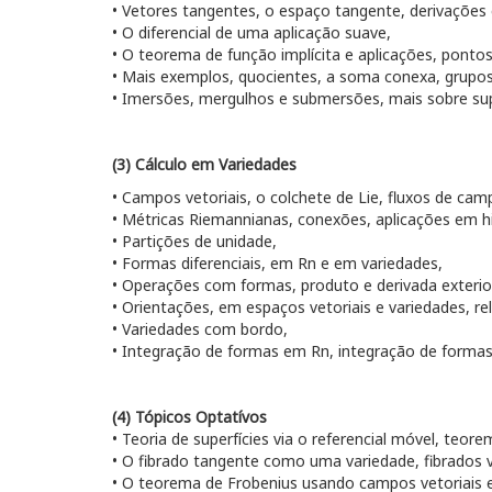
• Vetores tangentes, o espaço tangente, derivações 
• O diferencial de uma aplicação suave,
• O teorema de função implícita e aplicações, pontos 
• Mais exemplos, quocientes, a soma conexa, grupo
• Imersões, mergulhos e submersões, mais sobre sup
(3)
Cálculo em Variedades
• Campos vetoriais, o colchete de Lie, fluxos de cam
• Métricas Riemannianas, conexões, aplicações em hi
• Partições de unidade,
• Formas diferenciais, em Rn e em variedades,
• Operações com formas, produto e derivada exterior,
• Orientações, em espaços vetoriais e variedades, r
• Variedades com bordo,
• Integração de formas em Rn, integração de forma
(4)
Tópicos Optatívos
• Teoria de superfícies via o referencial móvel, teo
• O fibrado tangente como uma variedade, fibrados v
• O teorema de Frobenius usando campos vetoriais e 