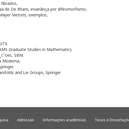
 fibrados,
ia de De Rham, invariânça por difeomorfismo,
Mayer-Vietoris, exemplos,
 UTX.
, AMS Graduate Studies in Mathematics.
a¸c˜oes, SBM.
ia Moderna,
pringer.
anifolds and Lie Groups, Springer
quisa
Admissão
Informações acadêmicas
Teses e Dissertaçõ