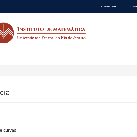
COMUNICA BR
ACESS
IR
PARA
O
CONTEÚDO
cial
e curvas,