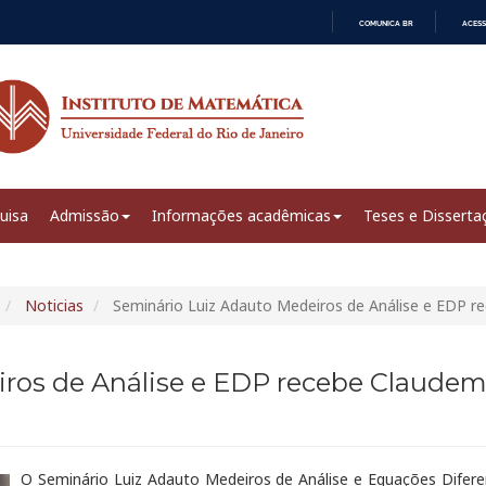
COMUNICA BR
ACESS
IR
PARA
O
CONTEÚDO
uisa
Admissão
Informações acadêmicas
Teses e Disserta
Noticias
Seminário Luiz Adauto Medeiros de Análise e EDP re
ros de Análise e EDP recebe Claudemi
O Seminário Luiz Adauto Medeiros de Análise e Equações Diferenc