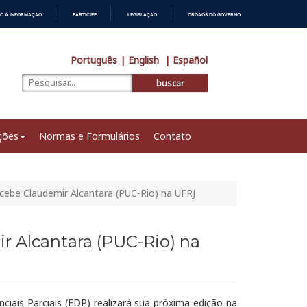
O À INFORMAÇÃO
PARTICIPE
LEGISLAÇÃO
ÓRGÃOS DO GOVERNO
Português
| English
| Español
buscar
ções
Normas e Formulários
Contato
cebe Claudemir Alcantara (PUC-Rio) na UFRJ
r Alcantara (PUC-Rio) na
iais Parciais (EDP) realizará sua próxima edição na